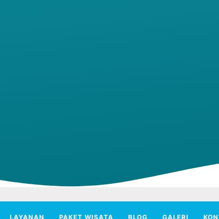
LAYANAN
PAKET WISATA
BLOG
GALERI
KON