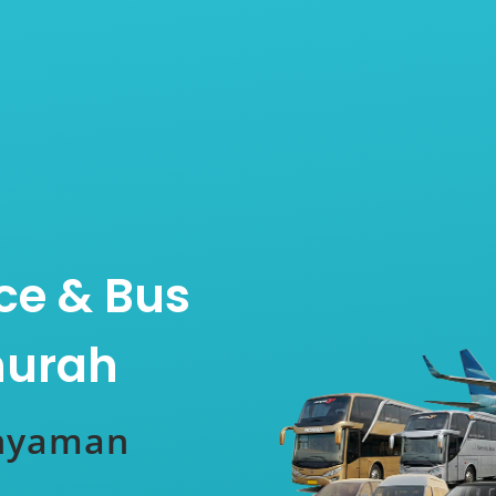
ce & Bus
murah
 nyaman